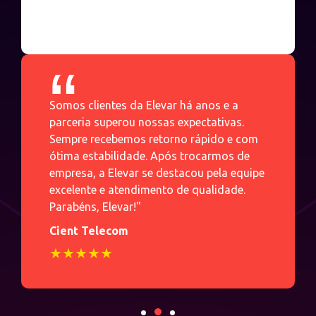
serviço de alta qualidade, mas também
um atendimento que faz a diferença.
Recomendo sem hesitação!
“
“
AA Telecom
★★★★★
Somos clientes da Elevar há anos e a
Escolhemos a Elevar pela sua reputação e,
parceria superou nossas expectativas.
desde então, não poderíamos estar mais
Sempre recebemos retorno rápido e com
satisfeitos. O serviço é impecável e a
ótima estabilidade. Após trocarmos de
equipe está sempre pronta para nos
empresa, a Elevar se destacou pela equipe
atender com rapidez e eficiência. A
excelente e atendimento de qualidade.
estabilidade da conexão e a qualidade no
Parabéns, Elevar!"
atendimento são diferenciais que nos
fazem confiar plenamente na Elevar.
Cient Telecom
Parabéns pelo excelente trabalho!"
★★★★★
Nova Provedora
★★★★★