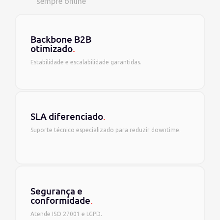
sempre online
Backbone B2B
otimizado
.
Estabilidade e escalabilidade garantidas.
SLA diferenciado
.
Suporte técnico especializado para reduzir downtime.
Segurança e
conformidade
.
Atende ISO 27001 e LGPD.